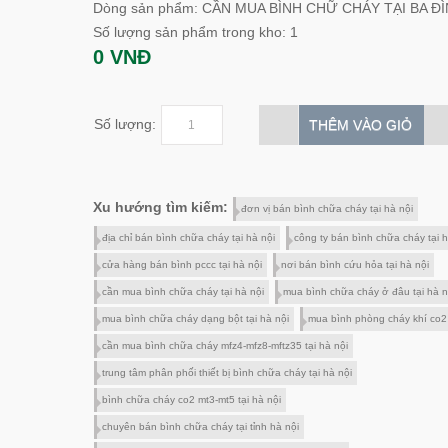
Dòng sản phẩm: CẦN MUA BÌNH CHỮ CHÁY TẠI BA Đ
Số lượng sản phẩm trong kho: 1
0 VNĐ
Số lượng:
THÊM VÀO GIỎ
Xu hướng tìm kiếm:
đơn vị bán bình chữa cháy tại hà nội
địa chỉ bán bình chữa cháy tại hà nội
công ty bán bình chữa cháy tại h
cửa hàng bán bình pccc tại hà nội
nơi bán bình cứu hỏa tại hà nội
cần mua bình chữa cháy tại hà nội
mua bình chữa cháy ở đâu tại hà n
mua bình chữa cháy dạng bột tại hà nội
mua bình phòng cháy khí co2 
cần mua bình chữa cháy mfz4-mfz8-mftz35 tại hà nội
trung tâm phân phối thiết bị bình chữa cháy tại hà nội
bình chữa cháy co2 mt3-mt5 tại hà nội
chuyên bán bình chữa cháy tại tỉnh hà nội