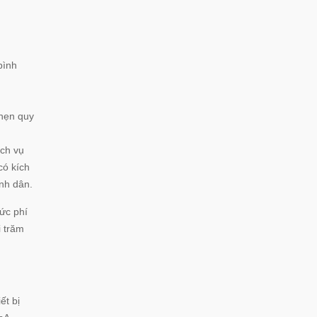
bình
 hẹn quy
ịch vụ
có kích
nh dân.
ức phí
i trăm
ết bị