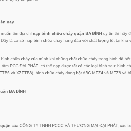
iện nay
 muốn tìm địa chỉ
nạp bình chữa cháy quận BA ĐÌNH
uy tín thì hãy 
Đây là cơ sở nạp bình chữa cháy hàng đầu với chất lượng tốt tại khu 
i bình chữa cháy của mình khi những chất chữa cháy trong bình đã hết
g tâm PCC ĐẠI PHÁT có thể nạp được tất cả các loại bình sau: bình c
TB6 và XZFTB8), bình chữa cháy dạng bột ABC MFZ4 và MFZ8 và b
 quận BA ĐÌNH
y quận
của CÔNG TY TNHH PCCC VÀ THƯƠNG MẠI ĐẠI PHÁT, các bạ