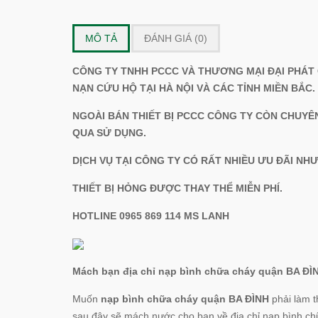
MÔ TẢ
ĐÁNH GIÁ (0)
CÔNG TY TNHH PCCC VÀ THƯƠNG MẠI ĐẠI PHÁT
NẠN CỨU HỘ TẠI HÀ NỘI VÀ CÁC TỈNH MIỀN BẮC.
NGOÀI BÁN THIẾT BỊ PCCC CÔNG TY CÒN CHUYÊ
QUA SỬ DỤNG.
DỊCH VỤ TẠI CÔNG TY CÓ RẤT NHIỀU ƯU ĐÃI NH
THIẾT BỊ HỎNG ĐƯỢC THAY THỂ MIỄN PHÍ.
HOTLINE 0965 869 114 MS LANH
Mách bạn địa chỉ nạp bình chữa cháy quận BA ĐÌ
Muốn
nạp bình chữa cháy quận BA ĐÌNH
phải làm 
sau đây sẽ mách nước cho bạn về địa chỉ nạp bình chữ