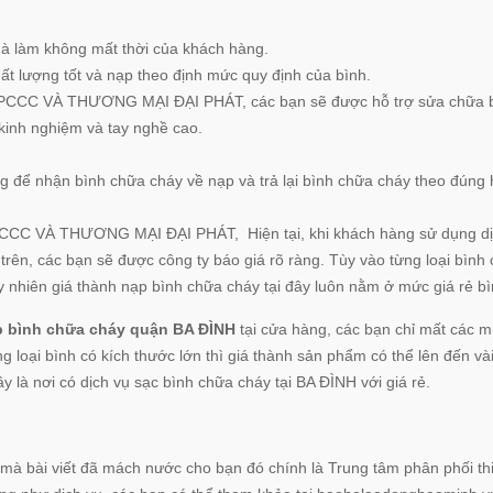
mà làm không mất thời của khách hàng.
t lượng tốt và nạp theo định mức quy định của bình.
CCC VÀ THƯƠNG MẠI ĐẠI PHÁT, các bạn sẽ được hỗ trợ sửa chữa 
 kinh nghiệm và tay nghề cao.
ng để nhận bình chữa cháy về nạp và trả lại bình chữa cháy theo đúng
CCC VÀ THƯƠNG MẠI ĐẠI PHÁT,
Hiện tại, khi khách hàng sử dụng d
 trên, các bạn sẽ được công ty báo giá rõ ràng. Tùy vào từng loại bình 
 nhiên giá thành nạp bình chữa cháy tại đây luôn nằm ở mức giá rẻ bì
p bình chữa cháy quận BA ĐÌNH
tại cửa hàng, các bạn chỉ mất các m
g loại bình có kích thước lớn thì giá thành sản phẩm có thể lên đến và
ây là nơi có dịch vụ sạc bình chữa cháy tại BA ĐÌNH với giá rẻ.
mà bài viết đã mách nước cho bạn đó chính là Trung tâm phân phối thi