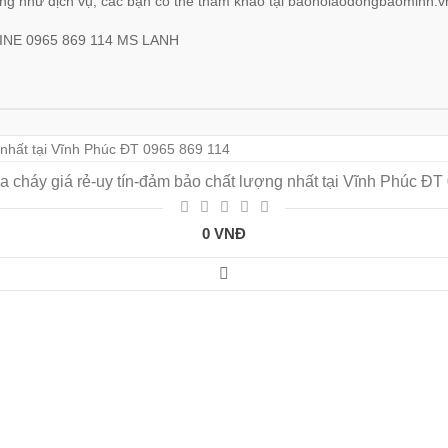
ũng như dịch vụ, các bạn có thể tham khảo tại baoholaodongbaominh.
NE 0965 869 114 MS LANH
a cháy giá rẻ-uy tín-đảm bảo chất lượng nhất tại Vĩnh Phúc ĐT
0 VNĐ