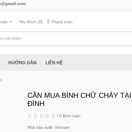
fo@gmail.com
hoản
Yêu thích (0)
Thanh toán
HƯỚNG DẪN
LIÊN HỆ
H
CẦN MUA BÌNH CHỮ CHÁY TẠI
ĐÌNH
/
0 Bình luận
Nhà sản xuất:
Vietnam