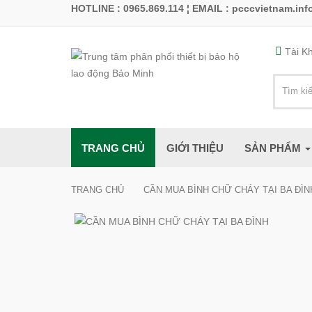
HOTLINE : 0965.869.114 ¦
EMAIL : pcccvietnam.in
Tài K
TRANG CHỦ
GIỚI THIỆU
SẢN PHẨM
TRANG CHỦ
CẦN MUA BÌNH CHỮ CHÁY TẠI BA ĐÌN