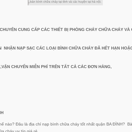
bán bình chữa cháy tại tỉnh và các huyện tại hà nội.
 CHUYÊN CUNG CẤP CÁC THIẾT BỊ PHÒNG CHÁY CHỮA CHÁY VÀ
N NHẬN NẠP SẠC CÁC LOẠI BÌNH CHỮA CHÁY ĐÃ HẾT HẠN HOẶ
Ư,VẬN CHUYỂN MIỄN PHÍ TRÊN TẤT CẢ CÁC ĐƠN HÀNG,
NH
thế nào? Đâu là địa chỉ nạp bình chữa cháy tốt nhất quận BA ĐÌNH? Bài
a cháy uy tín giá rẻ.