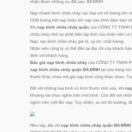
nhận được những ưu đãi sau: BA ĐÌNH
Nạp nhanh bình chữa cháy các loại với số lượng lớn 
Chất lượng bột nạp hoặc khí nạp vào bình đảm bảo chấ
Khi
nạp bình chữa cháy quận
của CÔNG TY TNHH P
chữa cháy nhờ sự phát hiện kịp thời của nhân viên có
Nạp, sạc bình chữa cháy giá rẻ, uy tín, chất lượng.
Nhân viên công ty có thể đến tại địa chỉ của khách hà
định với khách hàng.
Báo giá nạp bình chữa cháy
của CÔNG TY TNHH P
nạp bình chữa cháy quận BA ĐÌNH
tại cửa hàng nói
thước khác nhau mà giá nạp bình cũng khác nhau. Tuy
Đối với những loại bình có kích thước nhỏ vừa, khi
nạ
khoảng vài chục nghìn trên một bình. Còn đối với nhữn
nghìn trên một lần nạp. Tuy nhiên, so với thị trường, đ
Như vậy, địa chỉ
nạp bình chữa cháy quận BA ĐÌNH