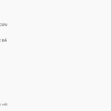
 CỨU
C ĐÃ
 viết