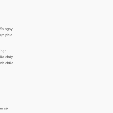
đến ngay
vực phía
 hạn.
hữa cháy
ình chữa
n sẽ