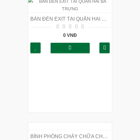
BÁN ĐÈN EXIT TẠI QUẬN HAI BÀ TRƯNG
0 VNĐ
BÌNH PHÒNG CHÁY CHỮA CHÁY TẠI HÀ NỘI