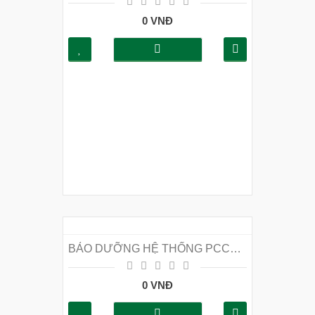
0 VNĐ
BẢO DƯỠNG HỆ THỐNG PCCC TẠI HÀ NỘI
0 VNĐ