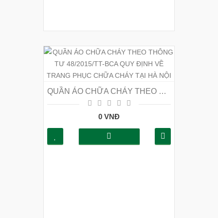
QUẦN ÁO CHỮA CHÁY THEO THÔNG TƯ 48/2015/TT-BCA QUY ĐỊNH VỀ TRANG PHỤC CHỮA CHÁY TẠI HÀ NỘI
0 VNĐ