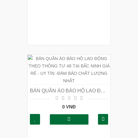
BÁN QUẦN ÁO BẢO HỘ LAO ĐỘNG THEO THÔNG TƯ 48 TẠI BẮC NINH GIÁ RẺ - UY TÍN -ĐẢM BẢO CHẤT LƯỢNG NHẤT
0 VNĐ