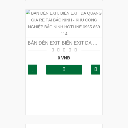
BÁN ĐÈN EXIT, BIỂN EXIT DẠ QUANG GIÁ RẺ TẠI BẮC NINH - KHU CÔNG NGHIỆP BẮC NINH HOTLINE 0965 869 114
0 VNĐ