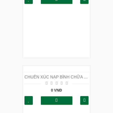
CHUÊN XÚC NẠP BÌNH CHỮA CHÁY BỘT VÀ KHÍ CO2 TẠI HÀ NỘI
0 VNĐ