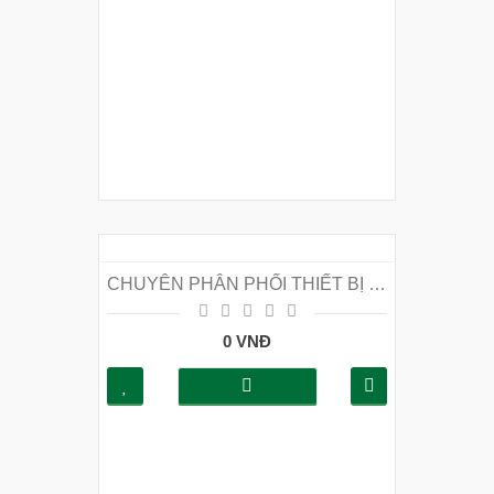
CHUYÊN PHÂN PHỐI THIẾT BỊ PCCC GIÁ RẺ TẠI QUẬN CẦU GIẤY
0 VNĐ