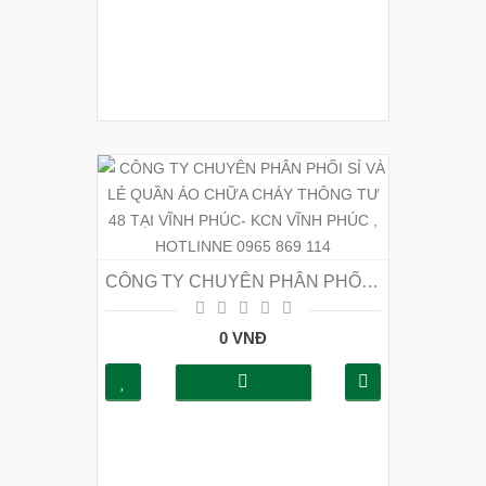
CÔNG TY CHUYÊN PHÂN PHỐI SỈ VÀ LẺ QUẦN ÁO CHỮA CHÁY THÔNG TƯ 48 TẠI VĨNH PHÚC- KCN VĨNH PHÚC , HOTLINNE 0965 869 114
0 VNĐ