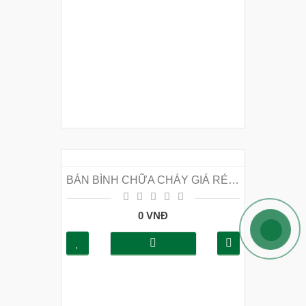
BÁN BÌNH CHỮA CHÁY GIÁ RẺ TẠI HUYỆN PHÚC THỌ ĐT 0965869114
0 VNĐ