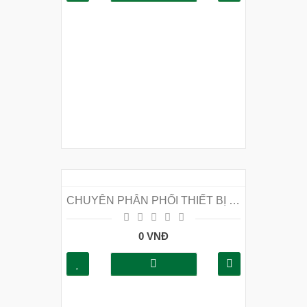
CHUYÊN PHÂN PHỐI THIẾT BỊ PCCC GIÁ RẺ TẠI QUẬN CẦU GIẤY
0 VNĐ