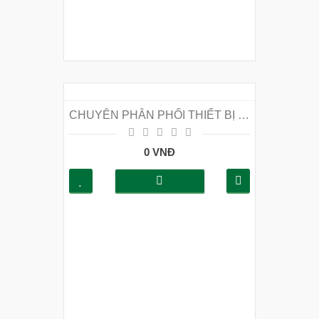
CHUYÊN PHÂN PHỐI THIẾT BỊ PCCC GIÁ RẺ TẠI QUẬN CẦU GIẤY
0 VNĐ