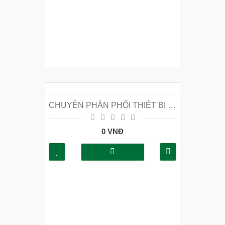
CHUYÊN PHÂN PHỐI THIẾT BỊ PCCC GIÁ RẺ TẠI QUẬN CẦU GIẤY
0 VNĐ