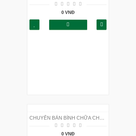
0 VNĐ
CHUYÊN BÁN BÌNH CHỮA CHÁY TẠI HUYỆN SÓC SƠN
0 VNĐ