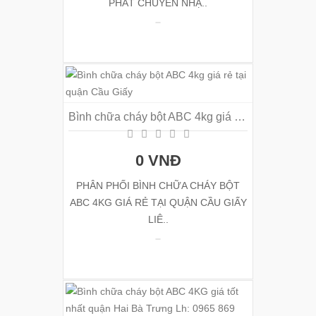
PHÁT CHUYÊN NHẬ..
Bình chữa cháy bột ABC 4kg giá rẻ tại quận Cầu Giấy
0 VNĐ
PHÂN PHỐI BÌNH CHỮA CHÁY BỘT
ABC 4KG GIÁ RẺ TẠI QUẬN CẦU GIẤY
LIÊ..