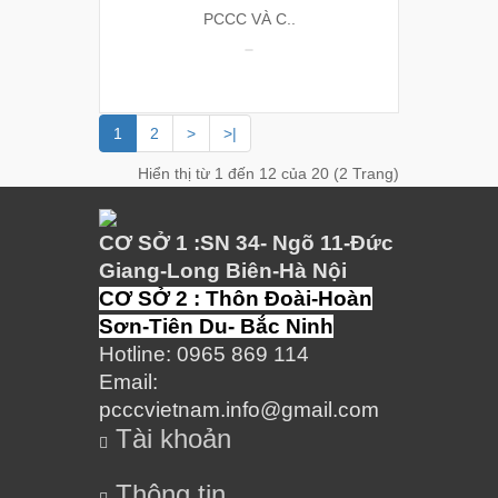
PCCC VÀ C..
1
2
>
>|
Hiển thị từ 1 đến 12 của 20 (2 Trang)
CƠ SỞ 1
:SN 34- Ngõ 11-Đức
Giang-Long Biên-Hà Nội
CƠ SỞ 2 : Thôn Đoài-Hoàn
Sơn-Tiên Du- Bắc Ninh
Hotline: 0965 869 114
Email:
pcccvietnam.info@gmail.com
Tài khoản
Thông tin