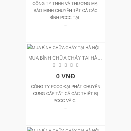
CÔNG TY TNHH VÀ THƯƠNG MẠI
BẢO MINH CHUYÊN TẤT CẢ CÁC
BÌNH PCCC TẠI..
MUA BÌNH CHỮA CHÁY TẠI HÀ NỘI
0 VNĐ
CÔNG TY PCCC ĐẠI PHÁT CHUYÊN
CUNG CẤP TẤT CẢ CÁC THIẾT BỊ
PCCC VÀ C..