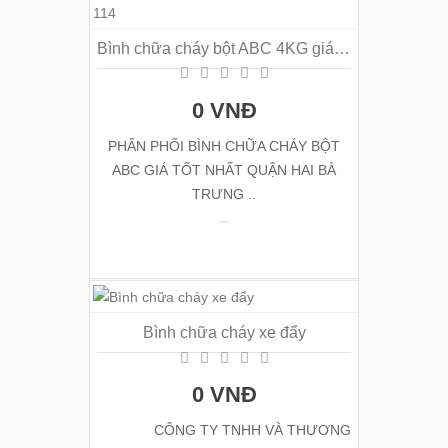
Bình chữa cháy bột ABC 4KG giá tốt nhất quận Hai Bà Trưng Lh: 0965 869 114
0 VNĐ
PHÂN PHỐI BÌNH CHỮA CHÁY BỘT
ABC GIÁ TỐT NHẤT QUẬN HAI BÀ
TRƯNG ..
Bình chữa cháy xe đẩy
0 VNĐ
CÔNG TY TNHH VÀ THƯƠNG