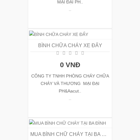
MẠI ĐẠI PH..
BÌNH CHỮA CHÁY XE ĐẨY
0 VNĐ
CÔNG TY TNHH PHÒNG CHÁY CHỮA
CHÁY VÀ THƯƠNG MẠI ĐẠI
PH&Aacut..
MUA BÌNH CHỮ CHÁY TẠI BA ĐÌNH