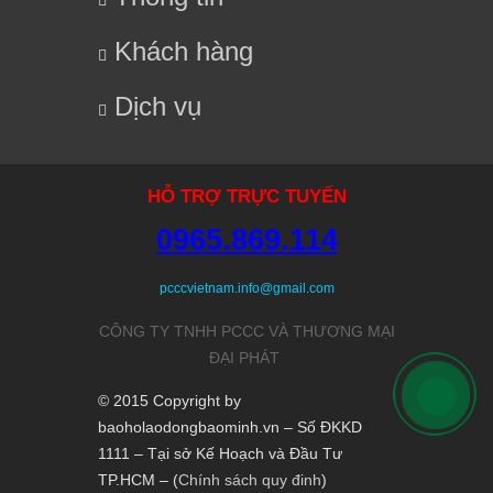
Khách hàng
Dịch vụ
HỖ TRỢ TRỰC TUYẾN
0965.869.114
pcccvietnam.info@gmail.com
CÔNG TY TNHH
PCCC VÀ THƯƠNG MẠI
ĐẠI PHÁT
© 2015 Copyright by
baoholaodongbaominh.vn – Số ĐKKD
1111 – Tại sở Kế Hoạch và Đầu Tư
TP.HCM – (
Chính sách quy đinh
)