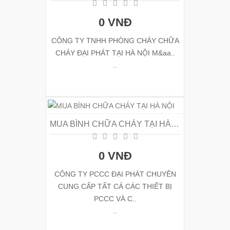
0 VNĐ
CÔNG TY TNHH PHÒNG CHÁY CHỮA
CHÁY ĐẠI PHÁT TẠI HÀ NỘI M&aa..
MUA BÌNH CHỮA CHÁY TẠI HÀ NỘI
0 VNĐ
CÔNG TY PCCC ĐẠI PHÁT CHUYÊN
CUNG CẤP TẤT CẢ CÁC THIẾT BỊ
PCCC VÀ C..